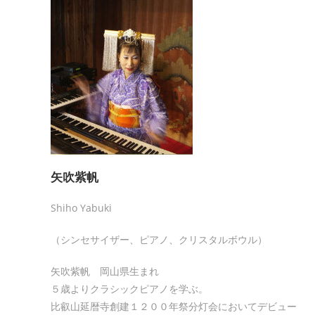
矢吹紫帆
Shiho Yabuki
（シンセサイザー、ピアノ、クリスタルボウル）
矢吹紫帆 岡山県生まれ
５歳よりクラシックピアノを学ぶ。
比叡山延暦寺創建１２００年祭分灯会においてデビュー