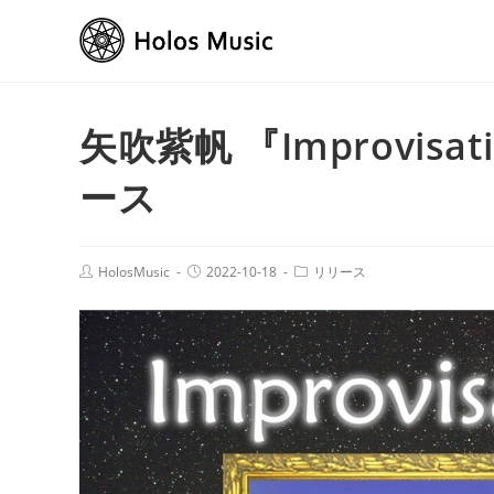
矢吹紫帆 『Improvisati
ース
HolosMusic
2022-10-18
リリース