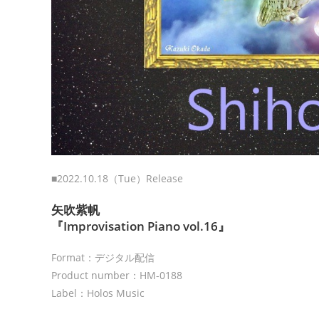
■2022.10.18（Tue）Release
矢吹紫帆
『Improvisation Piano vol.16』
Format：デジタル配信
Product number：HM-0188
Label：Holos Music