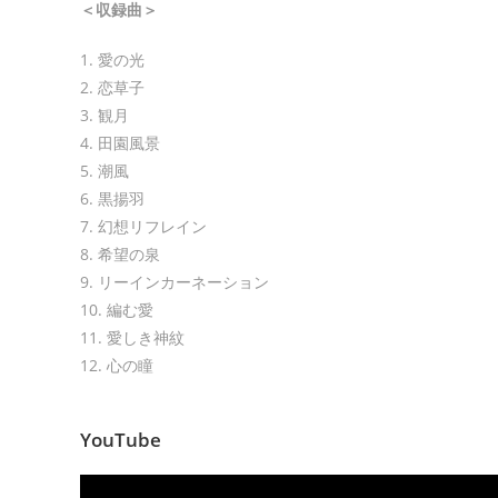
＜収録曲＞
1. 愛の光
2. 恋草子
3. 観月
4. 田園風景
5. 潮風
6. 黒揚羽
7. 幻想リフレイン
8. 希望の泉
9. リーインカーネーション
10. 編む愛
11. 愛しき神紋
12. 心の瞳
YouTube