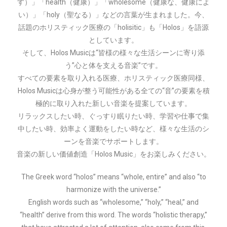
す）」「health（健康）」「wholesome（健康な、健康によ
い）」「holy（聖なる）」などの言葉が生まれました。今、
話題のホリスティック医療の「holisitic」も「Holos」を語源
としています。
そして、Holos Musicは“皆様の様々な生活シーンに寄り添
う”心と体を支える音楽”です。
すべての要素を取り入れる医療、ホリスティック医療同様、
Holos Musicは心身が整う可能性がある全ての“音”の要素を積
極的に取り入れた新しい音楽を提案しています。
リラックスしたい時、ぐっすり眠りたい時、学習や仕事で集
中したい時、効率よく運動をしたい時など、様々な生活のシ
ーンを音楽でサポートします。
音楽の新しい価値創造「Holos Music」をお楽しみください。
The Greek word “holos” means “whole, entire” and also “to
harmonize with the universe.”
English words such as “wholesome,” “holy,” “heal,” and
“health” derive from this word. The words “holistic therapy,”