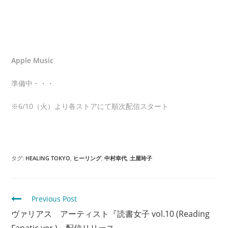
Apple Music
準備中・・・
※6/10（火）より各ストアにて順次配信スタート
タグ:
HEALING TOKYO
,
ヒーリング
,
中村幸代
,
土屋玲子
C
Previous Post
o
ヴァリアス アーティスト『読書女子 vol.10 (Reading