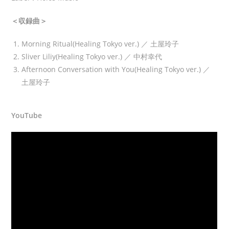
＜収録曲＞
Morning Ritual(Healing Tokyo ver.) ／ 土屋玲子
Sliver Liliy(Healing Tokyo ver.) ／ 中村幸代
Afternoon Conversation with You(Healing Tokyo ver.) ／
土屋玲子
YouTube