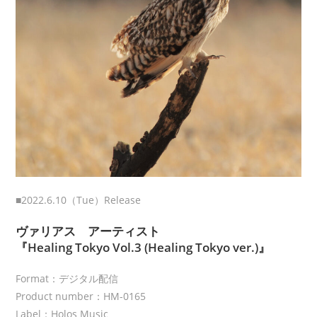
■2022.6.10（Tue）Release
ヴァリアス アーティスト
『Healing Tokyo Vol.3 (Healing Tokyo ver.)』
Format：デジタル配信
Product number：HM-0165
Label：Holos Music