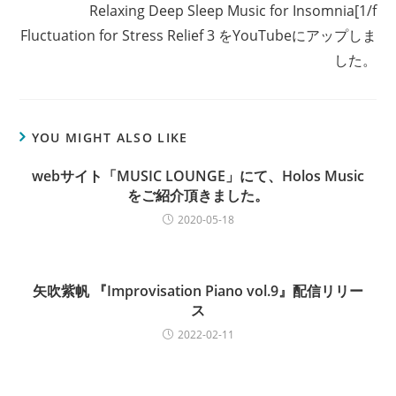
Relaxing Deep Sleep Music for Insomnia[1/f
n
Fluctuation for Stress Relief 3 をYouTubeにアップしま
u
した。
e
R
e
a
YOU MIGHT ALSO LIKE
d
webサイト「MUSIC LOUNGE」にて、Holos Music
i
をご紹介頂きました。
n
2020-05-18
g
矢吹紫帆 『Improvisation Piano vol.9』配信リリー
ス
2022-02-11