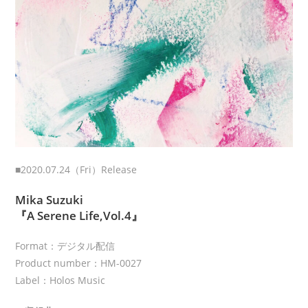
■2020.07.24（Fri）Release
Mika Suzuki
『A Serene Life,Vol.4』
Format：デジタル配信
Product number：HM-0027
Label：Holos Music