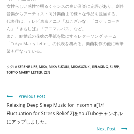
女性らしい感性で明るくセンスの良い音楽に定評があり、劇伴
音楽からアーティスト向け楽曲まで様々な作品を担当する。
代表作は、テレビ東京アニメ「ねこざかな」「コケッコーさ
ん」「きもしば」「アニマルバス」など。
また、結婚式の花嫁の手紙を歌にするレターソング チーム
「Tokyo Marry Letter」の代表を務める。楽曲制作の他に執筆
業も行なっている。
タグ:
A SERENE LIFE
,
MIKA
,
MIKA SUZUKI
,
MIKASUZUKI
,
RELAXING
,
SLEEP
,
TOKYO MARRY LETTER
,
ZEN
C
Previous Post
o
Relaxing Deep Sleep Music for Insomnia[1/f
n
Fluctuation for Stress Relief 2]をYouTubeチャンネル
t
にアップしました。
Next Post
i