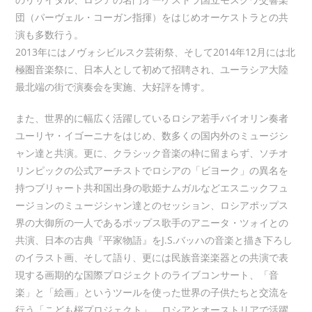
団（パーヴェル・コーガン指揮）をはじめオーケストラとの共
演も多数行う。
2013年にはノヴォシビルスク芸術祭、そして2014年12月には北
極圏音楽祭に、日本人として初めて招聘され、ユーラシア大陸
最北端の街で演奏会を実施、大好評を博す。
また、世界的に幅広く活躍しているロシア若手バイオリン奏者
ユーリヤ・イゴーニナをはじめ、数多くの国内外のミュージシ
ャン達と共演。更に、クラシック音楽の枠に留まらず、ソチオ
リンピックの公式アーチストでロシアの「ビヨーク」の異名を
持つブリャート共和国出身の歌姫ナムガルなどエスニックフュ
ージョンのミュージシャン達とのセッション、ロシアポップス
界の大御所の一人であるポップス歌手のアニータ・ツォイとの
共演、日本の古典『平家物語』をJ.S.バッハの音楽と描き下ろし
のイラスト画、そして語り、更には民族音楽楽器との共演で表
現する画期的な国際プロジェクトのライブコンサート、「音
楽」と「絵画」というツールを使った世界の子供たちと交流を
行う「こども桜プロジェクト」、ロシアとオーストリアで活躍