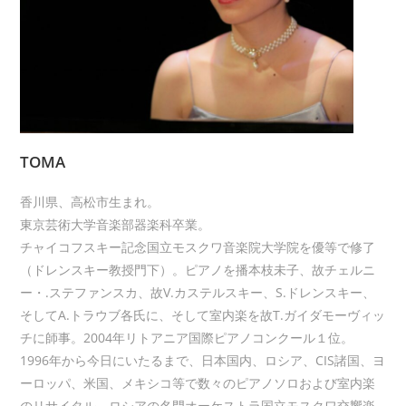
TOMA
香川県、高松市生まれ。
東京芸術大学音楽部器楽科卒業。
チャイコフスキー記念国立モスクワ音楽院大学院を優等で修了
（ドレンスキー教授門下）。ピアノを播本枝未子、故チェルニ
ー・.ステファンスカ、故V.カステルスキー、S.ドレンスキー、
そしてA.トラウブ各氏に、そして室内楽を故T.ガイダモーヴィッ
チに師事。2004年リトアニア国際ピアノコンクール１位。
1996年から今日にいたるまで、日本国内、ロシア、CIS諸国、ヨ
ーロッパ、米国、メキシコ等で数々のピアノソロおよび室内楽
のリサイタル、ロシアの名門オーケストラ国立モスクワ交響楽