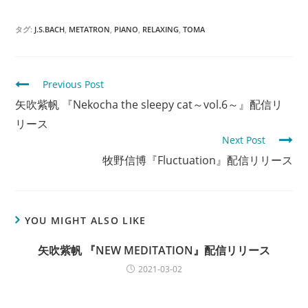
タグ:
J.S.BACH
,
METATRON
,
PIANO
,
RELAXING
,
TOMA
C
Previous Post
o
矢吹紫帆 『Nekocha the sleepy cat～vol.6～』配信リ
n
リース
Next Post
t
牧野信博『Fluctuation』配信リリース
i
n
u
e
YOU MIGHT ALSO LIKE
R
矢吹紫帆 『NEW MEDITATION』配信リリース
e
2021-03-02
a
d