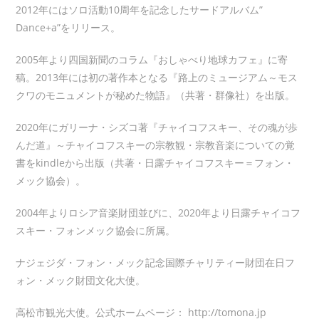
2012年にはソロ活動10周年を記念したサードアルバム”
Dance+a”をリリース。
2005年より四国新聞のコラム『おしゃべり地球カフェ』に寄
稿。2013年には初の著作本となる『路上のミュージアム～モス
クワのモニュメントが秘めた物語』（共著・群像社）を出版。
2020年にガリーナ・シズコ著『チャイコフスキー、その魂が歩
んだ道』～チャイコフスキーの宗教観・宗教音楽についての覚
書をkindleから出版（共著・日露チャイコフスキー＝フォン・
メック協会）。
2004年よりロシア音楽財団並びに、2020年より日露チャイコフ
スキー・フォンメック協会に所属。
ナジェジダ・フォン・メック記念国際チャリティー財団在日フ
ォン・メック財団文化大使。
高松市観光大使。公式ホームページ： http://tomona.jp