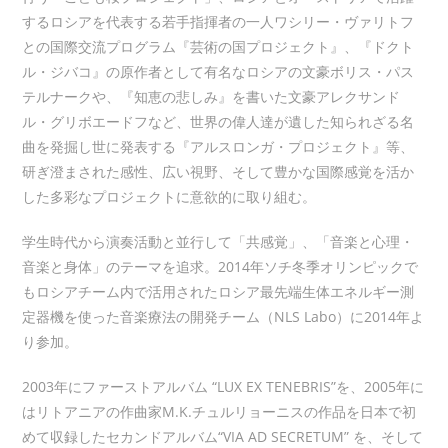
するロシアを代表する若手指揮者の一人ワシリー・ヴァリトフ
との国際交流プログラム『芸術の国プロジェクト』、『ドクト
ル・ジバコ』の原作者として有名なロシアの文豪ボリス・パス
テルナークや、『知恵の悲しみ』を書いた文豪アレクサンド
ル・グリボエードフなど、世界の偉人達が遺した知られざる名
曲を発掘し世に発表する『アルスロンガ・プロジェクト』等、
研ぎ澄まされた感性、広い視野、そして豊かな国際感覚を活か
した多彩なプロジェクトに意欲的に取り組む。
学生時代から演奏活動と並行して「共感覚」、「音楽と心理・
音楽と身体」のテーマを追求。2014年ソチ冬季オリンピックで
もロシアチーム内で活用されたロシア最先端生体エネルギー測
定器機を使った音楽療法の開発チーム（NLS Labo）に2014年よ
り参加。
2003年にファーストアルバム “LUX EX TENEBRIS”を、2005年に
はリトアニアの作曲家M.K.チュルリョーニスの作品を日本で初
めて収録したセカンドアルバム“VIA AD SECRETUM” を、そして