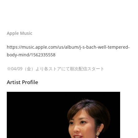
Apple Music
https://music.apple.com/us/album/j-s-bach-well-tempered-
body-mind/1562335558
※04/09（金）より各ストアにて順次配信スタート
Artist Profile