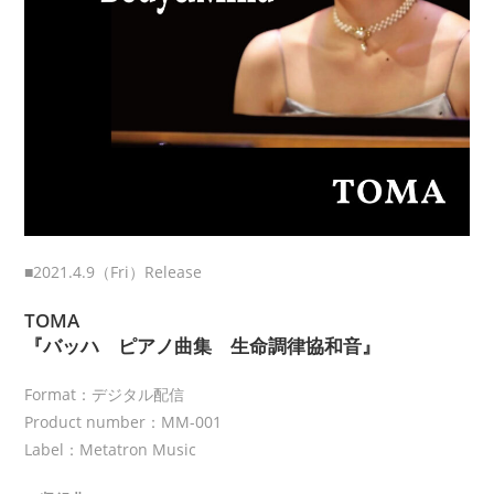
■2021.4.9（Fri）Release
TOMA
『バッハ ピアノ曲集 生命調律協和音』
Format：デジタル配信
Product number：MM-001
Label：Metatron Music